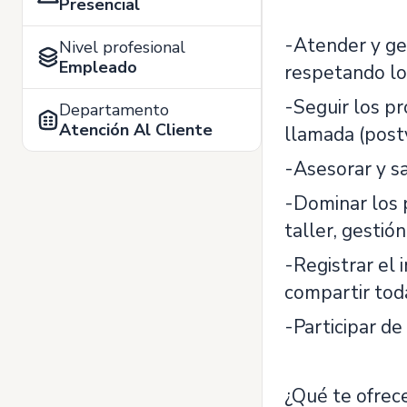
Presencial
-Atender y ges
Nivel profesional
Empleado
respetando lo
-Seguir los p
Departamento
Atención Al Cliente
llamada (postv
-Asesorar y sa
-Dominar los p
taller, gestió
-Registrar el 
compartir toda
-Participar de
¿Qué te ofre