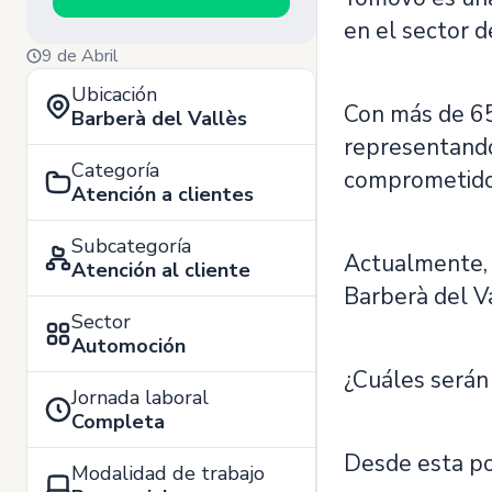
en el sector d
9 de Abril
Ubicación
Con más de 65
Barberà del Vallès
representando
Categoría
comprometido c
Atención a clientes
Subcategoría
Actualmente,
Atención al cliente
Barberà del Va
Sector
Automoción
¿Cuáles serán
Jornada laboral
Completa
Desde esta po
Modalidad de trabajo